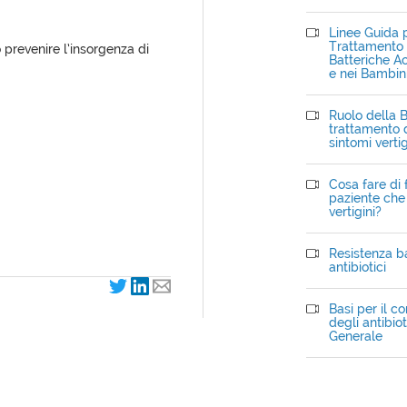
Linee Guida p
Trattamento d
o prevenire l’insorgenza di
Batteriche Ac
e nei Bambin
Ruolo della B
trattamento d
sintomi verti
Cosa fare di 
paziente che 
vertigini?
Resistenza ba
antibiotici
Basi per il c
degli antibiot
Generale