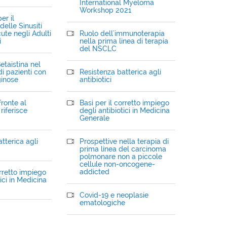
International Myeloma
Workshop 2021
er il
elle Sinusiti
ute negli Adulti
Ruolo dell'immunoterapia
i
nella prima linea di terapia
del NSCLC
etaistina nel
i pazienti con
Resistenza batterica agli
ginose
antibiotici
fronte al
Basi per il corretto impiego
riferisce
degli antibiotici in Medicina
Generale
tterica agli
Prospettive nella terapia di
prima linea del carcinoma
polmonare non a piccole
cellule non-oncogene-
addicted
orretto impiego
ici in Medicina
Covid-19 e neoplasie
ematologiche