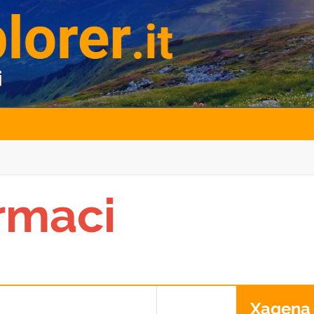
rmaci
Xagena