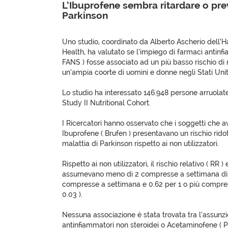
L’Ibuprofene sembra ritardare o prev
Parkinson
Uno studio, coordinato da Alberto Ascherio dell’H
Health, ha valutato se l’impiego di farmaci antinfi
FANS ) fosse associato ad un più basso rischio di 
un’ampia coorte di uomini e donne negli Stati Unit
Lo studio ha interessato 146.948 persone arruolat
Study II Nutritional Cohort.
I Ricercatori hanno osservato che i soggetti che a
Ibuprofene ( Brufen ) presentavano un rischio rido
malattia di Parkinson rispetto ai non utilizzatori.
Rispetto ai non utilizzatori, il rischio relativo ( RR 
assumevano meno di 2 compresse a settimana di I
compresse a settimana e 0.62 per 1 o più compress
0.03 ).
Nessuna associazione è stata trovata tra l’assunzio
antinfiammatori non steroidei o Acetaminofene ( Pa