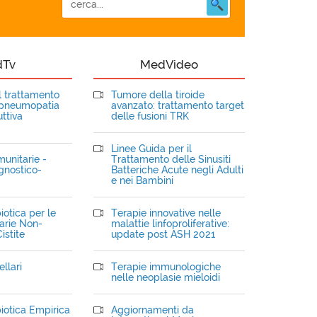
dTv
MedVideo
el trattamento
Tumore della tiroide
opneumopatia
avanzato: trattamento target
ttiva
delle fusioni TRK
Linee Guida per il
unitarie -
Trattamento delle Sinusiti
gnostico-
Batteriche Acute negli Adulti
e nei Bambini
iotica per le
Terapie innovative nelle
narie Non-
malattie linfoproliferative:
istite
update post ASH 2021
llari
Terapie immunologiche
nelle neoplasie mieloidi
iotica Empirica
Aggiornamenti da