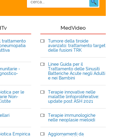
dTv
MedVideo
el trattamento
Tumore della tiroide
opneumopatia
avanzato: trattamento target
ttiva
delle fusioni TRK
Linee Guida per il
unitarie -
Trattamento delle Sinusiti
gnostico-
Batteriche Acute negli Adulti
e nei Bambini
iotica per le
Terapie innovative nelle
narie Non-
malattie linfoproliferative:
istite
update post ASH 2021
llari
Terapie immunologiche
nelle neoplasie mieloidi
iotica Empirica
Aggiornamenti da