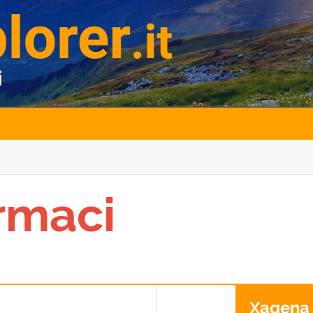
rmaci
Xagena