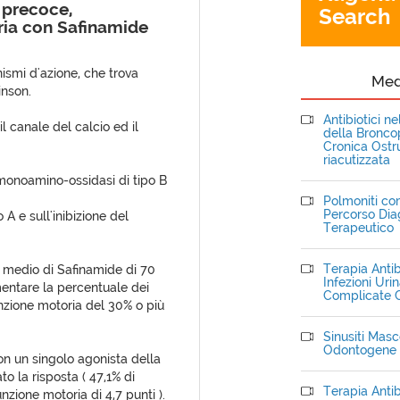
 precoce,
Search
ria con Safinamide
smi d'azione, che trova
Me
inson.
Antibiotici n
l canale del calcio ed il
della Bronc
Cronica Ostru
riacutizzata
a monoamino-ossidasi di tipo B
Polmoniti com
Percorso Dia
 A e sull'inibizione del
Terapeutico
Terapia Antib
 medio di Safinamide di 70
Infezioni Uri
entare la percentuale dei
Complicate C
nzione motoria del 30% o più
Sinusiti Masce
Odontogene
on un singolo agonista della
o la risposta ( 47,1% di
Terapia Antib
zione motoria di 4,7 punti ).