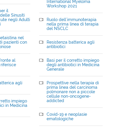
International Myeloma
Workshop 2021
er il
elle Sinusiti
ute negli Adulti
Ruolo dell'immunoterapia
i
nella prima linea di terapia
del NSCLC
etaistina nel
i pazienti con
Resistenza batterica agli
ginose
antibiotici
fronte al
Basi per il corretto impiego
riferisce
degli antibiotici in Medicina
Generale
tterica agli
Prospettive nella terapia di
prima linea del carcinoma
polmonare non a piccole
cellule non-oncogene-
addicted
orretto impiego
ici in Medicina
Covid-19 e neoplasie
ematologiche