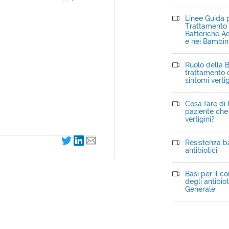
Linee Guida p
Trattamento d
Batteriche Ac
e nei Bambin
Ruolo della B
trattamento d
sintomi verti
Cosa fare di 
paziente che 
vertigini?
Resistenza ba
antibiotici
Basi per il c
degli antibiot
Generale