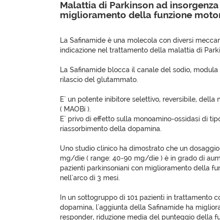
Malattia di Parkinson ad insorgenza
miglioramento della funzione moto
La Safinamide è una molecola con diversi meccani
indicazione nel trattamento della malattia di Park
La Safinamide blocca il canale del sodio, modula i
rilascio del glutammato.
E' un potente inibitore selettivo, reversibile, dell
( MAOBi ).
E' privo di effetto sulla monoamino-ossidasi di tipo
riassorbimento della dopamina.
Uno studio clinico ha dimostrato che un dosaggio
mg/die ( range: 40-90 mg/die ) è in grado di aum
pazienti parkinsoniani con miglioramento della fu
nell'arco di 3 mesi.
In un sottogruppo di 101 pazienti in trattamento c
dopamina, l'aggiunta della Safinamide ha migliorat
responder, riduzione media del punteggio della fun