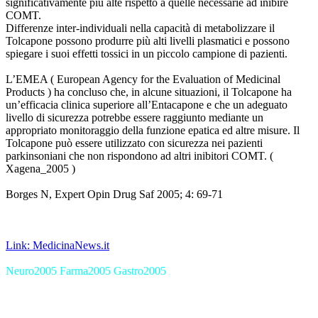
significativamente più alte rispetto a quelle necessarie ad inibire
COMT.
Differenze inter-individuali nella capacità di metabolizzare il
Tolcapone possono produrre più alti livelli plasmatici e possono
spiegare i suoi effetti tossici in un piccolo campione di pazienti.
L’EMEA ( European Agency for the Evaluation of Medicinal
Products ) ha concluso che, in alcune situazioni, il Tolcapone ha
un’efficacia clinica superiore all’Entacapone e che un adeguato
livello di sicurezza potrebbe essere raggiunto mediante un
appropriato monitoraggio della funzione epatica ed altre misure. Il
Tolcapone può essere utilizzato con sicurezza nei pazienti
parkinsoniani che non rispondono ad altri inibitori COMT. (
Xagena_2005 )
Borges N, Expert Opin Drug Saf 2005; 4: 69-71
Link: MedicinaNews.it
Neuro2005 Farma2005 Gastro2005
XagenaFarmaci_2005