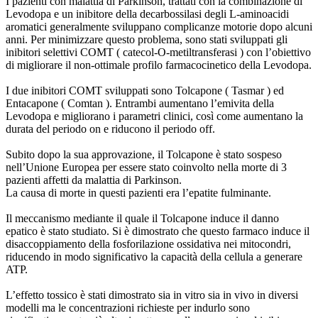
I pazienti con malattia di Parkinson, trattati con la combinazione di
Levodopa e un inibitore della decarbossilasi degli L-aminoacidi
aromatici generalmente sviluppano complicanze motorie dopo alcuni
anni. Per minimizzare questo problema, sono stati sviluppati gli
inibitori selettivi COMT ( catecol-O-metiltransferasi ) con l’obiettivo
di migliorare il non-ottimale profilo farmacocinetico della Levodopa.
I due inibitori COMT sviluppati sono Tolcapone ( Tasmar ) ed
Entacapone ( Comtan ). Entrambi aumentano l’emivita della
Levodopa e migliorano i parametri clinici, così come aumentano la
durata del periodo on e riducono il periodo off.
Subito dopo la sua approvazione, il Tolcapone è stato sospeso
nell’Unione Europea per essere stato coinvolto nella morte di 3
pazienti affetti da malattia di Parkinson.
La causa di morte in questi pazienti era l’epatite fulminante.
Il meccanismo mediante il quale il Tolcapone induce il danno
epatico è stato studiato. Si è dimostrato che questo farmaco induce il
disaccoppiamento della fosforilazione ossidativa nei mitocondri,
riducendo in modo significativo la capacità della cellula a generare
ATP.
L’effetto tossico è stati dimostrato sia in vitro sia in vivo in diversi
modelli ma le concentrazioni richieste per indurlo sono