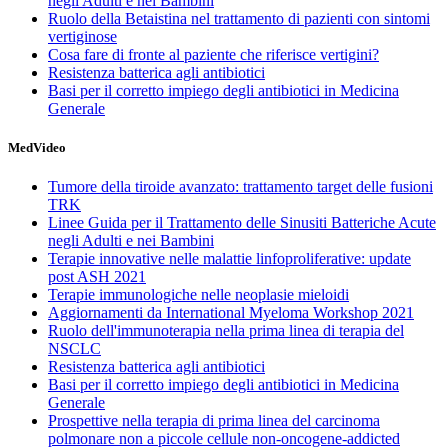
negli Adulti e nei Bambini
Ruolo della Betaistina nel trattamento di pazienti con sintomi
vertiginose
Cosa fare di fronte al paziente che riferisce vertigini?
Resistenza batterica agli antibiotici
Basi per il corretto impiego degli antibiotici in Medicina
Generale
MedVideo
Tumore della tiroide avanzato: trattamento target delle fusioni
TRK
Linee Guida per il Trattamento delle Sinusiti Batteriche Acute
negli Adulti e nei Bambini
Terapie innovative nelle malattie linfoproliferative: update
post ASH 2021
Terapie immunologiche nelle neoplasie mieloidi
Aggiornamenti da International Myeloma Workshop 2021
Ruolo dell'immunoterapia nella prima linea di terapia del
NSCLC
Resistenza batterica agli antibiotici
Basi per il corretto impiego degli antibiotici in Medicina
Generale
Prospettive nella terapia di prima linea del carcinoma
polmonare non a piccole cellule non-oncogene-addicted